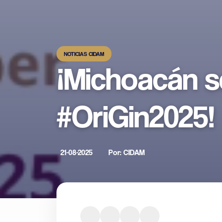
NOTICIAS CIDAM
¡Michoacán s
#OriGin2025!
21-08-2025
Por: CIDAM